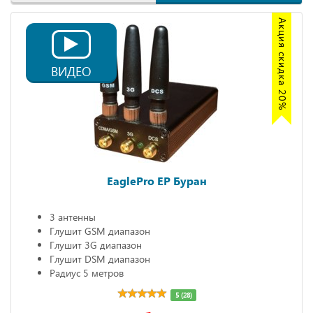
Акция скидка 20%
ВИДЕО
EaglePro EP Буран
3 антенны
Глушит GSM диапазон
Глушит 3G диапазон
Глушит DSM диапазон
Радиус 5 метров
5 (28)