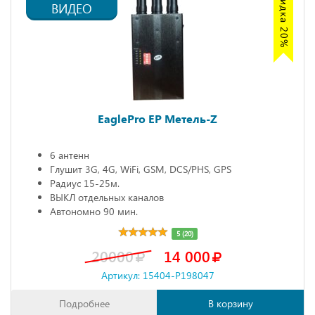
Акция скидка 20%
ВИДЕО
EaglePro EP Метель-Z
6 антенн
Глушит 3G, 4G, WiFi, GSM, DCS/PHS, GPS
Радиус 15-25м.
ВЫКЛ отдельных каналов
Автономно 90 мин.
5 (20)
20000
14 000
Артикул: 15404-P198047
Подробнее
В корзину